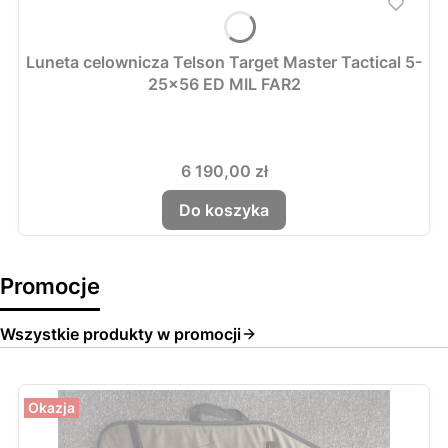
Luneta celownicza Telson Target Master Tactical 5-
25x56 ED MIL FAR2
Cena
6 190,00 zł
Do koszyka
Promocje
Wszystkie produkty w promocji
Okazja