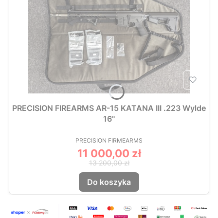
PRECISION FIREARMS AR-15 KATANA III .223 Wylde
16"
PRODUCENT
PRECISION FIRMEARMS
11 000,00 zł
Cena promocyjna
13 200,00 zł
Do koszyka